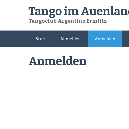
Skip
Tango im Auenlan
to
content
Tangoclub Argentino Ermlitz
Start
Abmelden
Anmelden
Anmelden
Benutzername oder E-Mail
Passwort