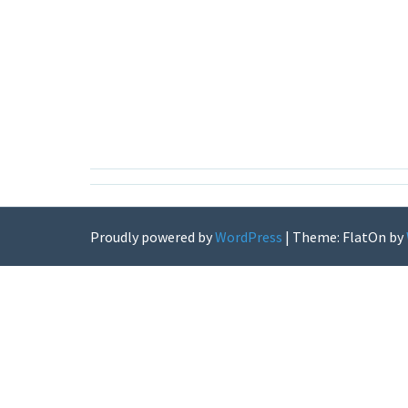
Angemeldet bleiben
Pas
Proudly powered by
WordPress
|
Theme: FlatOn by